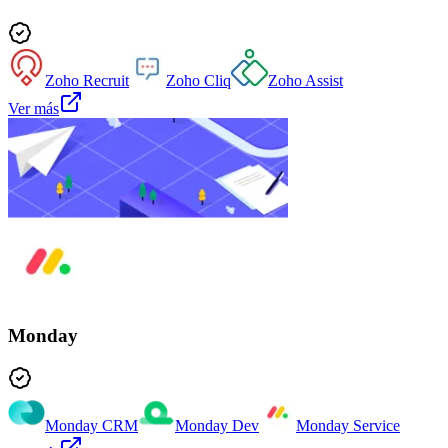
Zoho Recruit
Zoho Cliq
Zoho Assist
Ver más
Monday
Monday CRM
Monday Dev
Monday Service