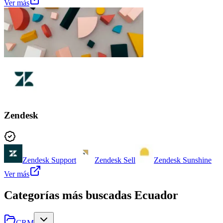
Ver más
Zendesk
Zendesk Support
Zendesk Sell
Zendesk Sunshine
Ver más
Categorías más buscadas
Ecuador
CRM