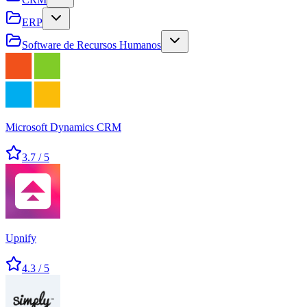
ERP
Software de Recursos Humanos
Microsoft Dynamics CRM
3.7
/ 5
Upnify
4.3
/ 5