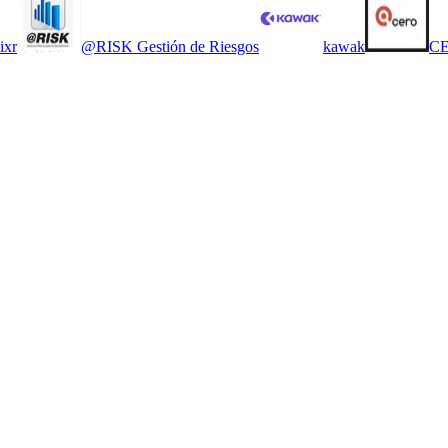
ixr
@RISK Gestión de Riesgos
kawak
CE