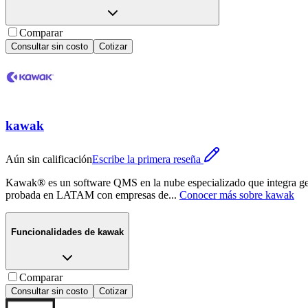
Comparar
Consultar sin costo
Cotizar
kawak
Aún sin calificación
Escribe la primera reseña
Kawak® es un software QMS en la nube especializado que integra gestió
probada en LATAM con empresas de
...
Conocer más sobre
kawak
Funcionalidades de
kawak
Comparar
Consultar sin costo
Cotizar