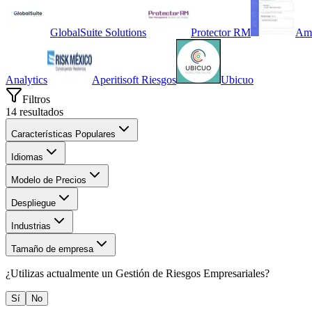
GlobalSuite Solutions
Protector RM
Am
Analytics
Aperitisoft Riesgos
Ubicuo
Filtros
14
resultados
Características Populares
Idiomas
Modelo de Precios
Despliegue
Industrias
Tamaño de empresa
¿Utilizas actualmente un
Gestión de Riesgos Empresariales
?
Sí
No