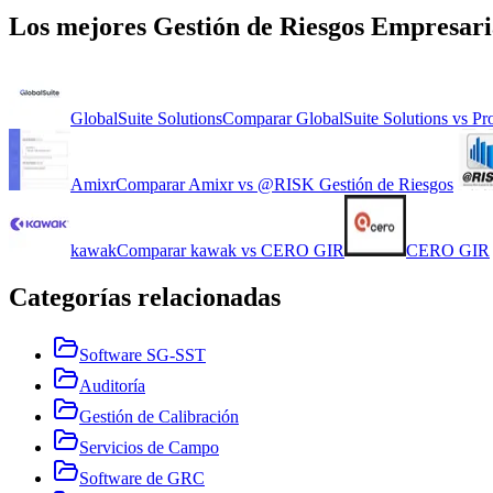
Los mejores
Gestión de Riesgos Empresari
GlobalSuite Solutions
Comparar
GlobalSuite Solutions
vs
Pr
Amixr
Comparar
Amixr
vs
@RISK Gestión de Riesgos
kawak
Comparar
kawak
vs
CERO GIR
CERO GIR
Categorías relacionadas
Software SG-SST
Auditoría
Gestión de Calibración
Servicios de Campo
Software de GRC