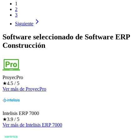
1
2
3
Siguiente
Software seleccionado de
Software ERP
Construcción
ProyecPro
★
4.5
/ 5
Ver más
de
ProyecPro
Intelisis ERP 7000
★
3.9
/ 5
Ver más
de
Intelisis ERP 7000