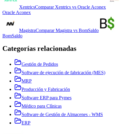
Xentrics
Comparar
Xentrics
vs
Oracle Aconex
Oracle Aconex
Magistra
Comparar
Magistra
vs
BomSaldo
BomSaldo
Categorías relacionadas
Gestión de Pedidos
Software de ejecución de fabricación (MES)
MRP
Producción y Fabricación
Software ERP para Pymes
Médico para Clínicas
Software de Gestión de Almacenes - WMS
ERP