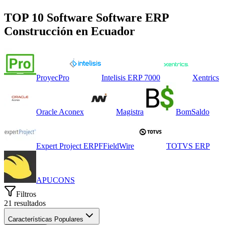
TOP 10 Software
Software ERP
Construcción
en
Ecuador
ProyecPro
Intelisis ERP 7000
Xentrics
Oracle Aconex
Magistra
BomSaldo
Expert Project ERP
F
FieldWire
TOTVS ERP
APUCONS
Filtros
21
resultados
Características Populares