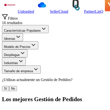
Unleashed
SellerCloud
PartnerLinQ
Filtros
16
resultados
Características Populares
Idiomas
Modelo de Precios
Despliegue
Industrias
Tamaño de empresa
¿Utilizas actualmente un
Gestión de Pedidos
?
Sí
No
Los mejores
Gestión de Pedidos