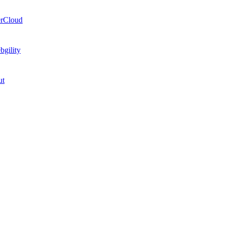
erCloud
bgility
ut