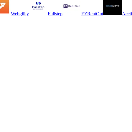
Webgility
Fullstep
EZRentOut
Accti