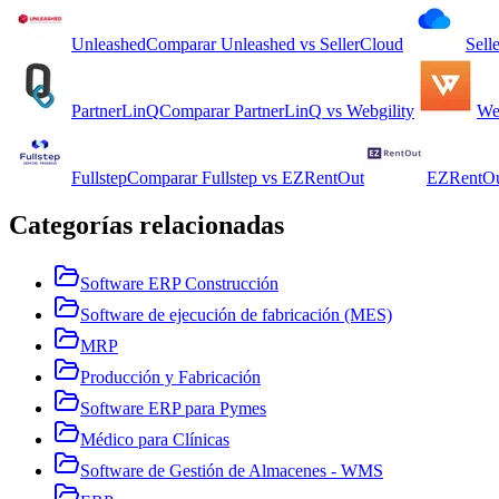
Unleashed
Comparar
Unleashed
vs
SellerCloud
Sell
PartnerLinQ
Comparar
PartnerLinQ
vs
Webgility
We
Fullstep
Comparar
Fullstep
vs
EZRentOut
EZRentO
Categorías relacionadas
Software ERP Construcción
Software de ejecución de fabricación (MES)
MRP
Producción y Fabricación
Software ERP para Pymes
Médico para Clínicas
Software de Gestión de Almacenes - WMS