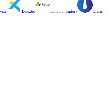
vate
Logixtic
inFlow Inventory
Ciprés