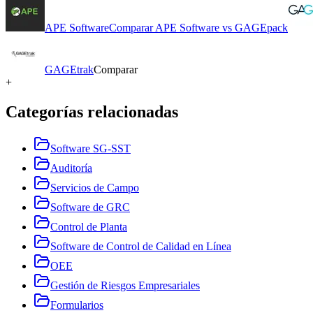
APE Software
Comparar
APE Software
vs
GAGEpack
GAGEtrak
Comparar
+
Categorías relacionadas
Software SG-SST
Auditoría
Servicios de Campo
Software de GRC
Control de Planta
Software de Control de Calidad en Línea
OEE
Gestión de Riesgos Empresariales
Formularios