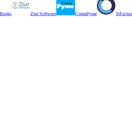
Books
Ziur Software
ContaPyme
SiFactur