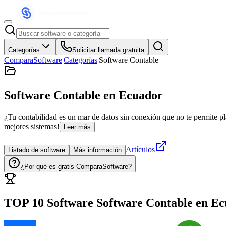
Categorías
Solicitar llamada gratuita
ComparaSoftware
|
Categorías
|
Software Contable
Software Contable
en Ecuador
¿Tu contabilidad es un mar de datos sin conexión que no te permite pla
mejores sistemas!
Leer más
Artículos
Listado de software
Más información
¿Por qué es gratis ComparaSoftware?
TOP 10 Software
Software Contable
en
Ec