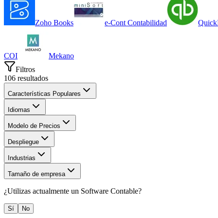
Zoho Books
e-Cont Contabilidad
Quick
COI
Mekano
Filtros
106
resultados
Características Populares
Idiomas
Modelo de Precios
Despliegue
Industrias
Tamaño de empresa
¿Utilizas actualmente un
Software Contable
?
Sí
No