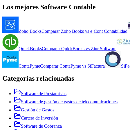
Los mejores
Software Contable
Zoho Books
Comparar
Zoho Books
vs
e-Cont Contabilidad
QuickBooks
Comparar
QuickBooks
vs
Ziur Software
ContaPyme
Comparar
ContaPyme
vs
SiFactura
SiFa
Categorías relacionadas
Software de Prestamistas
Software de gestión de gastos de telecomunicaciones
Gestión de Gastos
Cartera de Inversión
Software de Cobranza