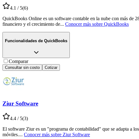
4.1
/ 5
(
6
)
QuickBooks Online es un software contable en la nube con más de 28 añ
financiero y el crecimiento de
...
Conocer más sobre
QuickBooks
Funcionalidades de
QuickBooks
Comparar
Consultar sin costo
Cotizar
Ziur Software
4.4
/ 5
(
3
)
El software Ziur es un "programa de contabilidad" que se adapta a los
móviles.
...
Conocer más sobre
Ziur Software