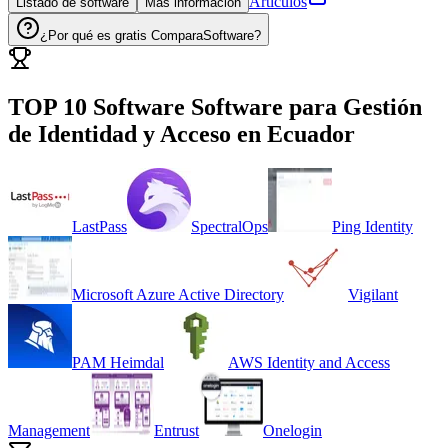
Artículos
Listado de software
Más información
¿Por qué es gratis ComparaSoftware?
TOP 10 Software
Software para Gestión
de Identidad y Acceso
en
Ecuador
LastPass
SpectralOps
Ping Identity
Microsoft Azure Active Directory
Vigilant
PAM Heimdal
AWS Identity and Access
Management
Entrust
Onelogin