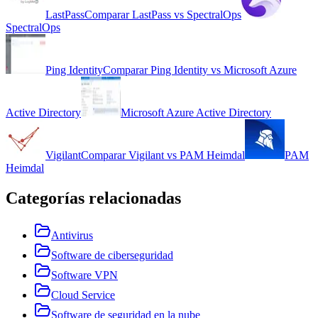
LastPass
Comparar
LastPass
vs
SpectralOps
SpectralOps
Ping Identity
Comparar
Ping Identity
vs
Microsoft Azure
Active Directory
Microsoft Azure Active Directory
Vigilant
Comparar
Vigilant
vs
PAM Heimdal
PAM
Heimdal
Categorías relacionadas
Antivirus
Software de ciberseguridad
Software VPN
Cloud Service
Software de seguridad en la nube