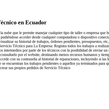
Técnico
en Ecuador
a nube que le permite manejar cualquier tipo de taller o empresa que br
l, pudiéndose acceder desde cualquier computadora o dispositivo conectado
sualizar su historial de trabajos, órdenes pendientes, presupuestos, etc
ervicio Técnico para La Empresa: Registra todos los trabajos a realiza
s intermedios por parte de los técnicos con la posibilidad de enviar u
e consultarlo por el website, destinando menos recursos humanos y tiemp
ede con su contraseña al historial de reparaciones, incluyendo si las h
 se encuentran los trabajos pendientes o aquellos ya terminados para qu
 crear sus propios pedidos de Servicio Técnico