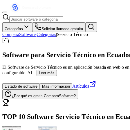
Categorías
Solicitar llamada gratuita
ComparaSoftware
|
Categorías
|
Servicio Técnico
Software para Servicio Técnico
en Ecuado
El Software de Servicio Técnico es un aplicación basada en web o en l
configurable. Al…
Leer más
Artículos
Listado de software
Más información
¿Por qué es gratis ComparaSoftware?
TOP 10 Software
Servicio Técnico
en
Ecu