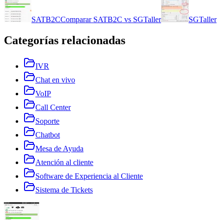
SATB2C
Comparar
SATB2C
vs
SGTaller
SGTaller
Categorías relacionadas
IVR
Chat en vivo
VoIP
Call Center
Soporte
Chatbot
Mesa de Ayuda
Atención al cliente
Software de Experiencia al Cliente
Sistema de Tickets