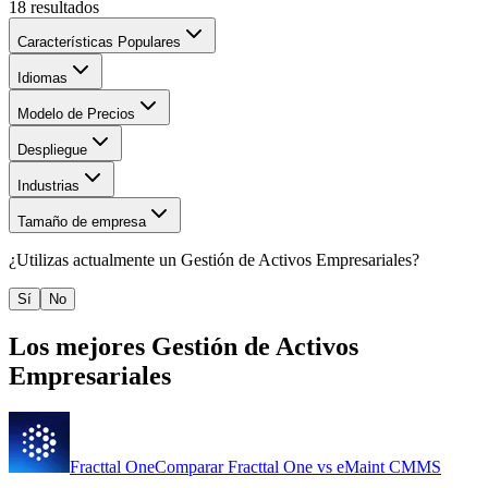
18
resultados
Características Populares
Idiomas
Modelo de Precios
Despliegue
Industrias
Tamaño de empresa
¿Utilizas actualmente un
Gestión de Activos Empresariales
?
Sí
No
Los mejores
Gestión de Activos
Empresariales
Fracttal One
Comparar
Fracttal One
vs
eMaint CMMS