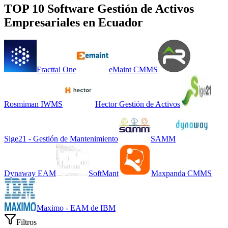
TOP 10 Software
Gestión de Activos
Empresariales
en
Ecuador
Fracttal One
eMaint CMMS
Rosmiman IWMS
Hector Gestión de Activos
Sige21 - Gestión de Mantenimiento
SAMM
Dynaway EAM
SoftMant
Maxpanda CMMS
Maximo - EAM de IBM
Filtros