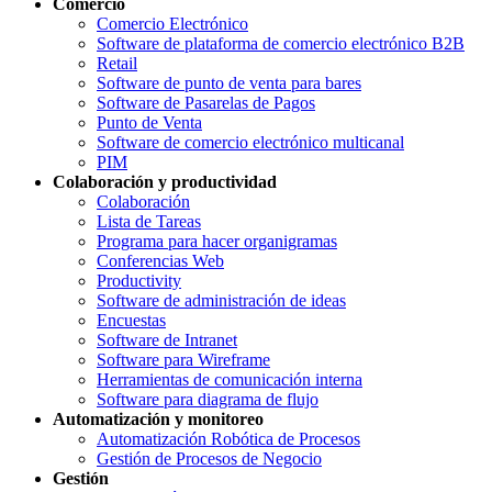
Comercio
Comercio Electrónico
Software de plataforma de comercio electrónico B2B
Retail
Software de punto de venta para bares
Software de Pasarelas de Pagos
Punto de Venta
Software de comercio electrónico multicanal
PIM
Colaboración y productividad
Colaboración
Lista de Tareas
Programa para hacer organigramas
Conferencias Web
Productivity
Software de administración de ideas
Encuestas
Software de Intranet
Software para Wireframe
Herramientas de comunicación interna
Software para diagrama de flujo
Automatización y monitoreo
Automatización Robótica de Procesos
Gestión de Procesos de Negocio
Gestión