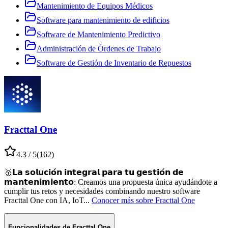
Mantenimiento de Equipos Médicos
Software para mantenimiento de edificios
Software de Mantenimiento Predictivo
Administración de Órdenes de Trabajo
Software de Gestión de Inventario de Repuestos
Fracttal One
4.3
/ 5
(
162
)
🥇𝗟𝗮 𝘀𝗼𝗹𝘂𝗰𝗶𝗼́𝗻 𝗶𝗻𝘁𝗲𝗴𝗿𝗮𝗹 𝗽𝗮𝗿𝗮 𝘁𝘂 𝗴𝗲𝘀𝘁𝗶𝗼́𝗻 𝗱𝗲
𝗺𝗮𝗻𝘁𝗲𝗻𝗶𝗺𝗶𝗲𝗻𝘁𝗼⁣: Creamos una propuesta única ayudándote a
cumplir tus retos y necesidades combinando nuestro software
Fracttal One con IA, IoT
...
Conocer más sobre
Fracttal One
Funcionalidades de
Fracttal One