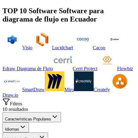
TOP 10 Software
Software para
diagrama de flujo
en
Ecuador
Visio
Lucidchart
Cacoo
Edraw Diagrama de Flujo
Cerri Project
Flowbiz
SmartDraw
Miro
Creately
Draw.io
Filtros
10
resultados
Características Populares
Idiomas