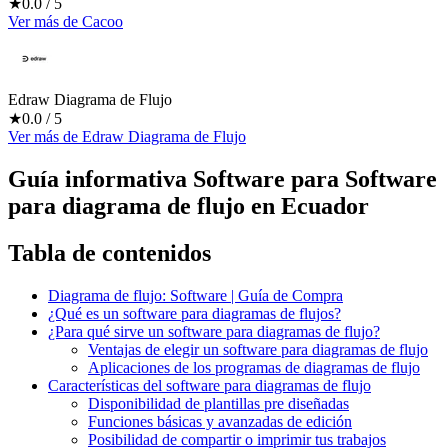
★
0.0
/ 5
Ver más
de
Cacoo
Edraw Diagrama de Flujo
★
0.0
/ 5
Ver más
de
Edraw Diagrama de Flujo
Guía informativa Software para
Software
para diagrama de flujo
en Ecuador
Tabla de contenidos
Diagrama de flujo: Software | Guía de Compra
¿Qué es un software para diagramas de flujos?
¿Para qué sirve un software para diagramas de flujo?
Ventajas de elegir un software para diagramas de flujo
Aplicaciones de los programas de diagramas de flujo
Características del software para diagramas de flujo
Disponibilidad de plantillas pre diseñadas
Funciones básicas y avanzadas de edición
Posibilidad de compartir o imprimir tus trabajos