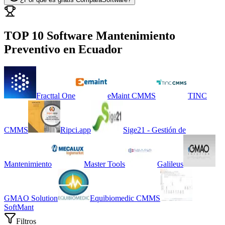
TOP 10 Software
Mantenimiento
Preventivo
en
Ecuador
Fracttal One
eMaint CMMS
TINC
CMMS
Ripci.app
Sige21 - Gestión de
Mantenimiento
Master Tools
Galileus
GMAO Solution
Equibiomedic CMMS
SoftMant
Filtros