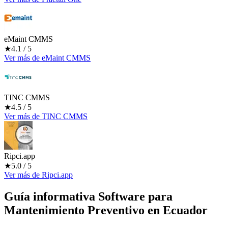
eMaint CMMS
★
4.1
/ 5
Ver más
de
eMaint CMMS
TINC CMMS
★
4.5
/ 5
Ver más
de
TINC CMMS
Ripci.app
★
5.0
/ 5
Ver más
de
Ripci.app
Guía informativa Software para
Mantenimiento Preventivo
en Ecuador