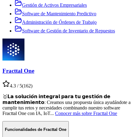
Gestión de Activos Empresariales
Software de Mantenimiento Predictivo
Administración de Órdenes de Trabajo
Software de Gestión de Inventario de Repuestos
Fracttal One
4.3
/ 5
(
162
)
🥇𝗟𝗮 𝘀𝗼𝗹𝘂𝗰𝗶𝗼́𝗻 𝗶𝗻𝘁𝗲𝗴𝗿𝗮𝗹 𝗽𝗮𝗿𝗮 𝘁𝘂 𝗴𝗲𝘀𝘁𝗶𝗼́𝗻 𝗱𝗲
𝗺𝗮𝗻𝘁𝗲𝗻𝗶𝗺𝗶𝗲𝗻𝘁𝗼⁣: Creamos una propuesta única ayudándote a
cumplir tus retos y necesidades combinando nuestro software
Fracttal One con IA, IoT
...
Conocer más sobre
Fracttal One
Funcionalidades de
Fracttal One