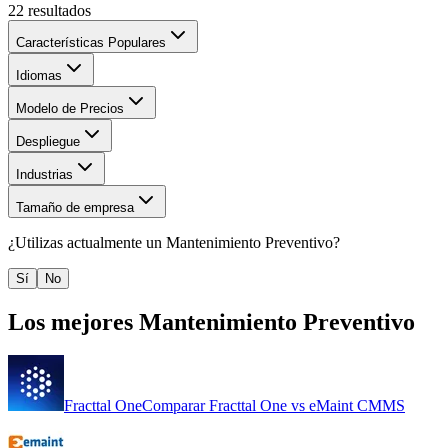
22
resultados
Características Populares
Idiomas
Modelo de Precios
Despliegue
Industrias
Tamaño de empresa
¿Utilizas actualmente un
Mantenimiento Preventivo
?
Sí
No
Los mejores
Mantenimiento Preventivo
Fracttal One
Comparar
Fracttal One
vs
eMaint CMMS