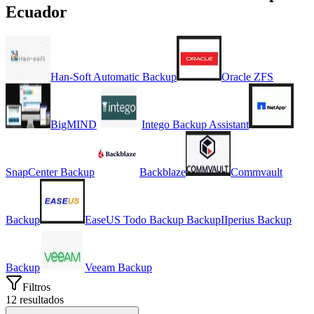
Ecuador
Han-Soft Automatic Backup
Oracle ZFS
BigMIND
Intego Backup Assistant
SnapCenter Backup
Backblaze
Commvault
Backup
EaseUS Todo Backup Backup
I
Iperius Backup
Backup
Veeam Backup
Filtros
12
resultados