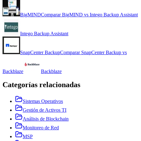
BigMIND
Comparar
BigMIND
vs
Intego Backup Assistant
Intego Backup Assistant
SnapCenter Backup
Comparar
SnapCenter Backup
vs
Backblaze
Backblaze
Categorías relacionadas
Sistemas Operativos
Gestión de Activos TI
Análisis de Blockchain
Monitoreo de Red
MSP