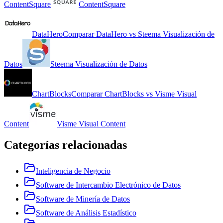
ContentSquare
ContentSquare
DataHero
Comparar
DataHero
vs
Steema Visualización de
Datos
Steema Visualización de Datos
ChartBlocks
Comparar
ChartBlocks
vs
Visme Visual
Content
Visme Visual Content
Categorías relacionadas
Inteligencia de Negocio
Software de Intercambio Electrónico de Datos
Software de Minería de Datos
Software de Análisis Estadístico