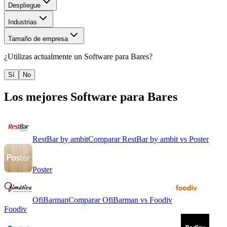
Despliegue
Industrias
Tamaño de empresa
¿Utilizas actualmente un
Software para Bares
?
Sí
No
Los mejores
Software para Bares
RestBar by ambit
Comparar
RestBar by ambit
vs
Poster
Poster
OfiBarman
Comparar
OfiBarman
vs
Foodiv
Foodiv