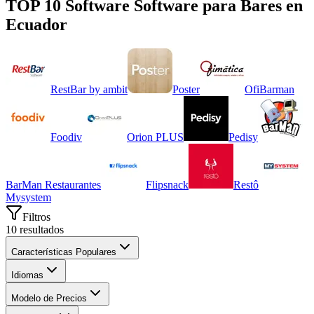
TOP 10 Software
Software para Bares
en
Ecuador
RestBar by ambit
Poster
OfiBarman
Foodiv
Orion PLUS
Pedisy
BarMan Restaurantes
Flipsnack
Restô
Mysystem
Filtros
10
resultados
Características Populares
Idiomas
Modelo de Precios