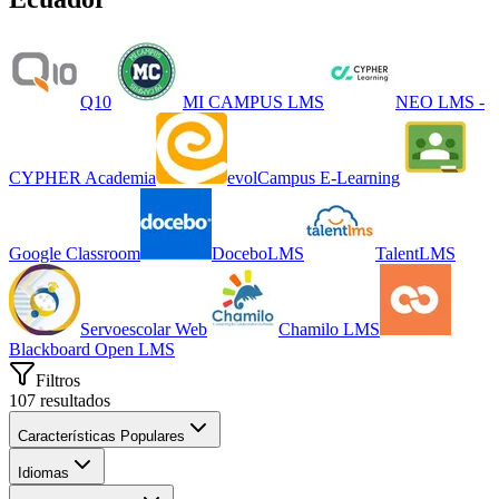
Q10
MI CAMPUS LMS
NEO LMS -
CYPHER Academia
evolCampus E-Learning
Google Classroom
DoceboLMS
TalentLMS
Servoescolar Web
Chamilo LMS
Blackboard Open LMS
Filtros
107
resultados
Características Populares
Idiomas