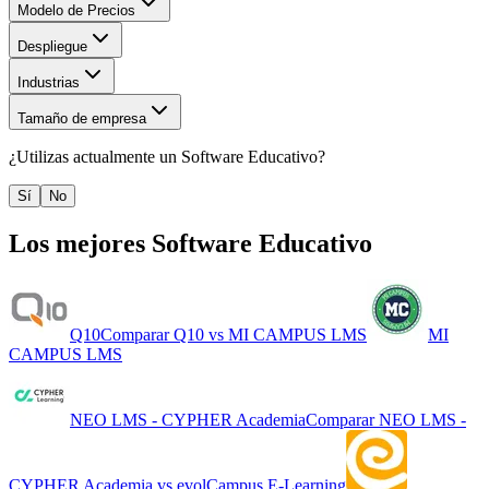
Modelo de Precios
Despliegue
Industrias
Tamaño de empresa
¿Utilizas actualmente un
Software Educativo
?
Sí
No
Los mejores
Software Educativo
Q10
Comparar
Q10
vs
MI CAMPUS LMS
MI
CAMPUS LMS
NEO LMS - CYPHER Academia
Comparar
NEO LMS -
CYPHER Academia
vs
evolCampus E-Learning