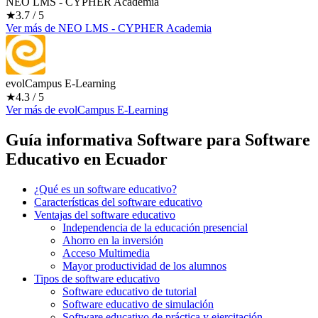
NEO LMS - CYPHER Academia
★
3.7
/ 5
Ver más
de
NEO LMS - CYPHER Academia
evolCampus E-Learning
★
4.3
/ 5
Ver más
de
evolCampus E-Learning
Guía informativa Software para
Software
Educativo
en Ecuador
¿Qué es un software educativo?
Características del software educativo
Ventajas del software educativo
Independencia de la educación presencial
Ahorro en la inversión
Acceso Multimedia
Mayor productividad de los alumnos
Tipos de software educativo
Software educativo de tutorial
Software educativo de simulación
Software educativo de práctica y ejercitación