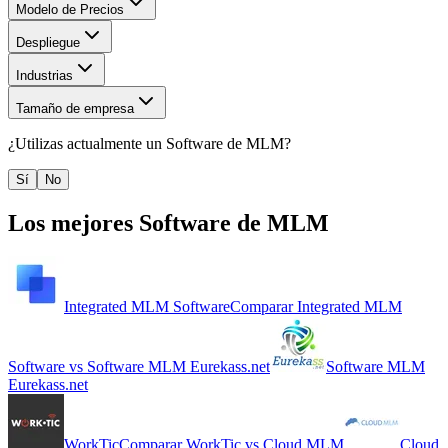
Modelo de Precios
Despliegue
Industrias
Tamaño de empresa
¿Utilizas actualmente un
Software de MLM
?
Sí
No
Los mejores
Software de MLM
Integrated MLM Software
Comparar
Integrated MLM
Software
vs
Software MLM Eurekass.net
Software MLM
Eurekass.net
WorkTic
Comparar
WorkTic
vs
Cloud MLM
Cloud