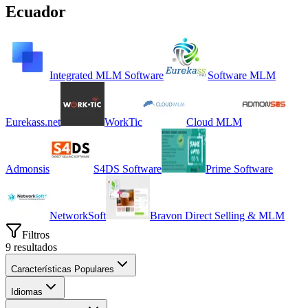
Ecuador
Integrated MLM Software
Software MLM
Eurekass.net
WorkTic
Cloud MLM
Admonsis
S4DS Software
Prime Software
NetworkSoft
Bravon Direct Selling & MLM
Filtros
9
resultados
Características Populares
Idiomas