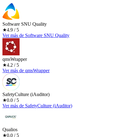
Software SNU Quality
★
4.9
/ 5
Ver más
de
Software SNU Quality
qmsWrapper
★
4.2
/ 5
Ver más
de
qmsWrapper
SafetyCulture (iAuditor)
★
0.0
/ 5
Ver más
de
SafetyCulture (iAuditor)
Qualios
★
0.0
/ 5