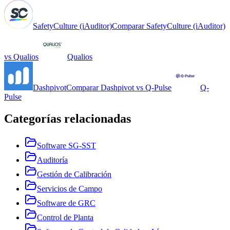
SafetyCulture (iAuditor)
Comparar
SafetyCulture (iAuditor)
vs
Qualios
Qualios
Dashpivot
Comparar
Dashpivot
vs
Q-Pulse
Q-
Pulse
Categorías relacionadas
Software SG-SST
Auditoría
Gestión de Calibración
Servicios de Campo
Software de GRC
Control de Planta