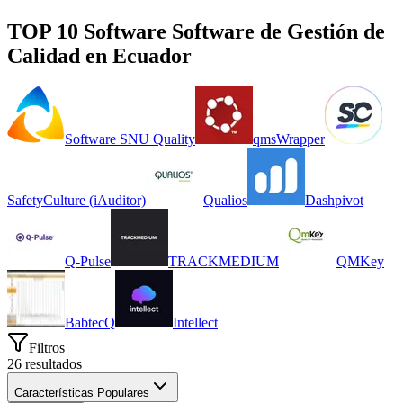
TOP 10 Software
Software de Gestión de
Calidad
en
Ecuador
Software SNU Quality
qmsWrapper
SafetyCulture (iAuditor)
Qualios
Dashpivot
Q-Pulse
TRACKMEDIUM
QMKey
BabtecQ
Intellect
Filtros
26
resultados
Características Populares