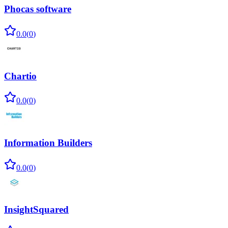
Phocas software
0.0
(
0
)
Chartio
0.0
(
0
)
Information Builders
0.0
(
0
)
InsightSquared