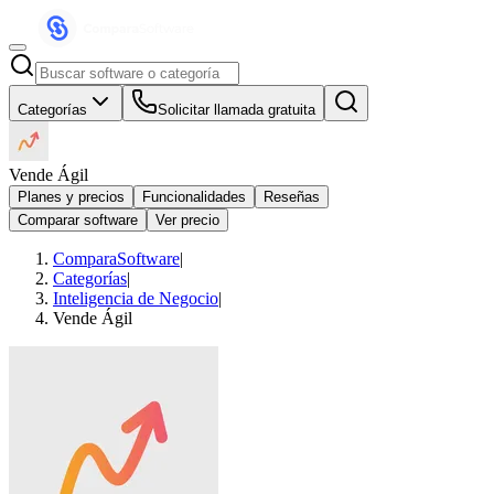
Categorías
Solicitar llamada gratuita
Vende Ágil
Planes y precios
Funcionalidades
Reseñas
Comparar software
Ver precio
ComparaSoftware
|
Categorías
|
Inteligencia de Negocio
|
Vende Ágil