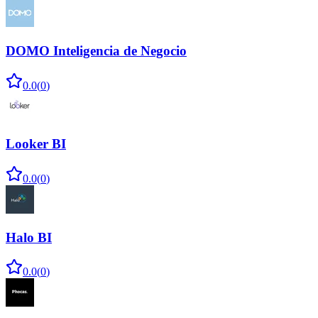
DOMO Inteligencia de Negocio
0.0
(
0
)
Looker BI
0.0
(
0
)
Halo BI
0.0
(
0
)