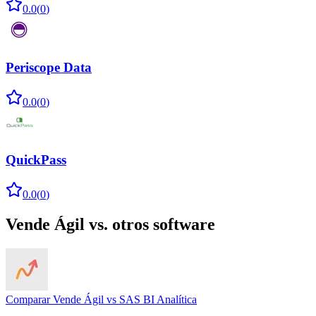
0.0
(
0
)
Periscope Data
0.0
(
0
)
QuickPass
0.0
(
0
)
Vende Ágil
vs. otros software
Comparar
Vende Ágil
vs
SAS BI Analítica