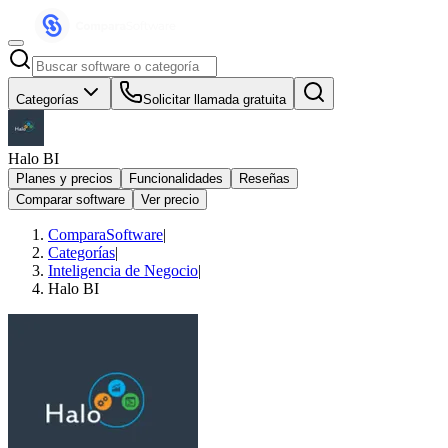
Categorías
Solicitar llamada gratuita
Halo BI
Planes y precios
Funcionalidades
Reseñas
Comparar software
Ver precio
ComparaSoftware
|
Categorías
|
Inteligencia de Negocio
|
Halo BI