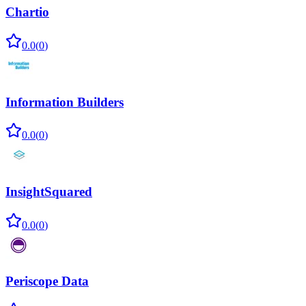
Chartio
0.0
(
0
)
Information Builders
0.0
(
0
)
InsightSquared
0.0
(
0
)
Periscope Data