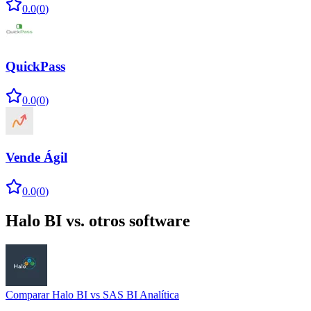
0.0
(
0
)
QuickPass
0.0
(
0
)
Vende Ágil
0.0
(
0
)
Halo BI
vs. otros software
Comparar
Halo BI
vs
SAS BI Analítica