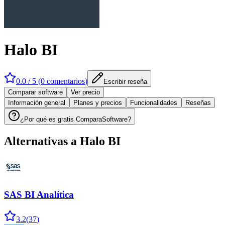
Halo BI
0.0
/ 5 (
0
comentarios
)
Escribir reseña
Comparar software
Ver precio
Información general
Planes y precios
Funcionalidades
Reseñas
¿Por qué es gratis ComparaSoftware?
Alternativas a
Halo BI
SAS BI Analítica
3.2
(
37
)