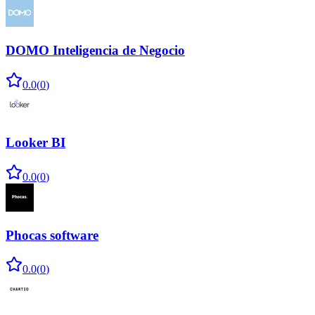
DOMO Inteligencia de Negocio
0.0
(
0
)
Looker BI
0.0
(
0
)
Phocas software
0.0
(
0
)