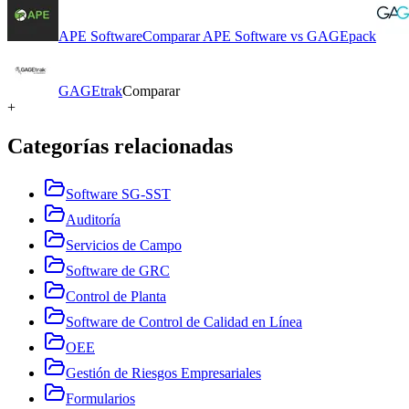
APE Software
Comparar
APE Software
vs
GAGEpack
GAGEtrak
Comparar
+
Categorías relacionadas
Software SG-SST
Auditoría
Servicios de Campo
Software de GRC
Control de Planta
Software de Control de Calidad en Línea
OEE
Gestión de Riesgos Empresariales
Formularios