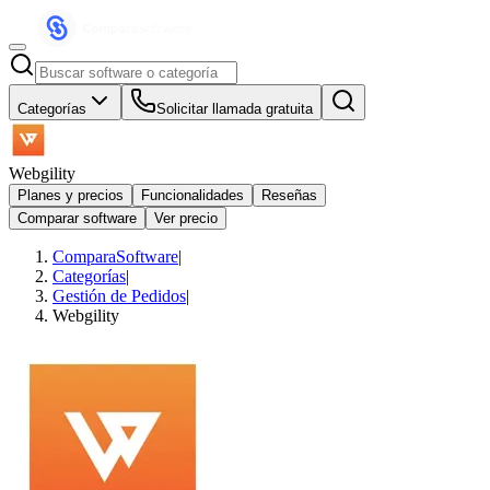
Categorías
Solicitar llamada gratuita
Webgility
Planes y precios
Funcionalidades
Reseñas
Comparar software
Ver precio
ComparaSoftware
|
Categorías
|
Gestión de Pedidos
|
Webgility