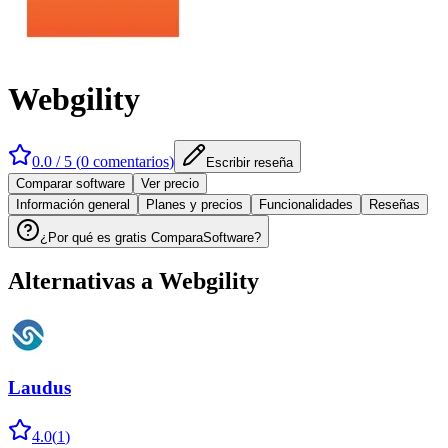
Webgility
0.0
/ 5 (
0
comentarios
)
Escribir reseña
Comparar software
Ver precio
Información general
Planes y precios
Funcionalidades
Reseñas
¿Por qué es gratis ComparaSoftware?
Alternativas a
Webgility
Laudus
4.0
(
1
)