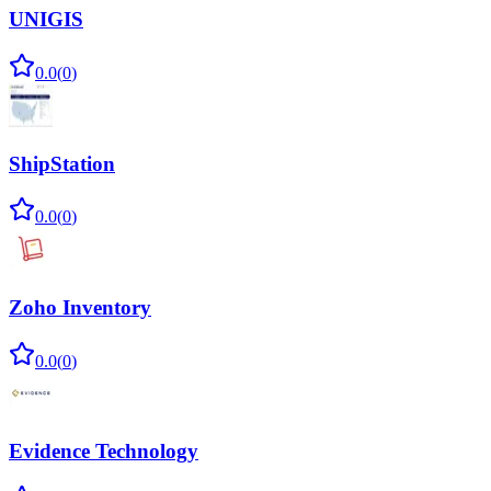
UNIGIS
0.0
(
0
)
ShipStation
0.0
(
0
)
Zoho Inventory
0.0
(
0
)
Evidence Technology