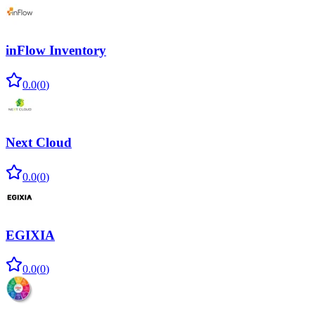
inFlow Inventory
0.0
(
0
)
Next Cloud
0.0
(
0
)
EGIXIA
0.0
(
0
)