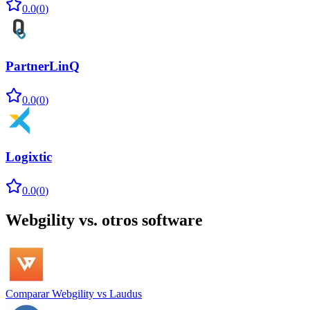
0.0
(
0
)
PartnerLinQ
0.0
(
0
)
Logixtic
0.0
(
0
)
Webgility
vs. otros software
Comparar
Webgility
vs
Laudus