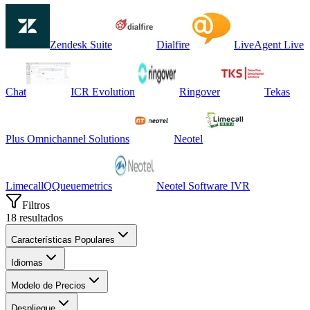
Zendesk Suite
Dialfire
LiveAgent Live
Chat
ICR Evolution
Ringover
Tekas
Plus Omnichannel Solutions
Neotel
Limecall
Q
Queuemetrics
Neotel Software IVR
Filtros
18
resultados
Características Populares
Idiomas
Modelo de Precios
Despliegue