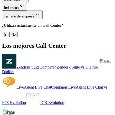
Industrias
Tamaño de empresa
¿Utilizas actualmente un
Call Center
?
Sí
No
Los mejores
Call Center
Zendesk Suite
Comparar
Zendesk Suite
vs
Dialfire
Dialfire
LiveAgent Live Chat
Comparar
LiveAgent Live Chat
vs
ICR Evolution
ICR Evolution