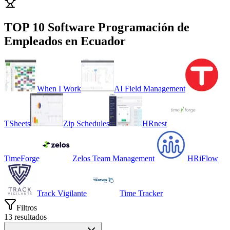
TOP 10 Software
Programación de
Empleados
en
Ecuador
When I Work
AI Field Management
TSheets
Zip Schedules
HRnest
TimeForge
Zelos Team Management
HRiFlow
Track Vigilante
Time Tracker
Filtros
13
resultados