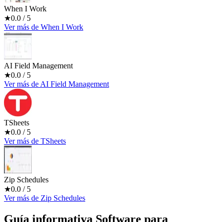
When I Work
★
0.0
/ 5
Ver más
de
When I Work
AI Field Management
★
0.0
/ 5
Ver más
de
AI Field Management
TSheets
★
0.0
/ 5
Ver más
de
TSheets
Zip Schedules
★
0.0
/ 5
Ver más
de
Zip Schedules
Guía informativa Software para