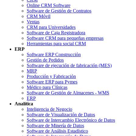
Online CRM Software
Software de Gestión de Contratos
CRM Móvil
Ventas
CRM para Universidades
Software de Caja Registradora
Software CRM para pequeñas empresas
Herramientas para social CRM
ERP
Software ERP Construcción
Gestión de Pedidos
Software de ejecución de fabricación (MES)
MRP
Producción y Fabricación
Software ERP para Pymes
Médico para Clínicas
Software de Gestión de Almacenes - WMS
ERP
Analítica
Inteligencia de Negocio
Software de Visualización de Datos
Software de Intercambio Electrónico de Datos
Software de Minería de Datos
Software de Análisis Estadístico