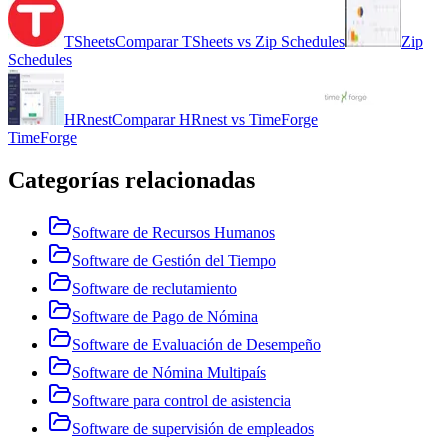
TSheets
Comparar
TSheets
vs
Zip Schedules
Zip
Schedules
HRnest
Comparar
HRnest
vs
TimeForge
TimeForge
Categorías relacionadas
Software de Recursos Humanos
Software de Gestión del Tiempo
Software de reclutamiento
Software de Pago de Nómina
Software de Evaluación de Desempeño
Software de Nómina Multipaís
Software para control de asistencia
Software de supervisión de empleados