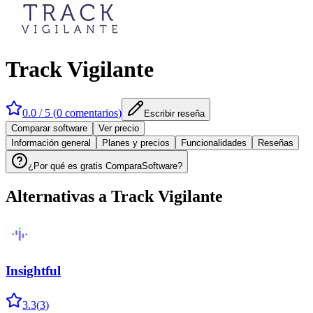
Track Vigilante
0.0
/ 5 (
0
comentarios
)
Escribir reseña
Comparar software
Ver precio
Información general
Planes y precios
Funcionalidades
Reseñas
¿Por qué es gratis ComparaSoftware?
Alternativas a
Track Vigilante
Insightful
3.3
(
3
)