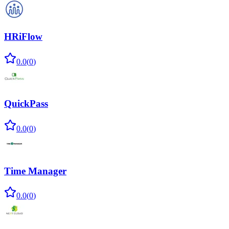
HRiFlow
0.0
(
0
)
QuickPass
0.0
(
0
)
Time Manager
0.0
(
0
)