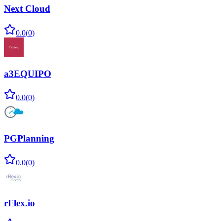
Next Cloud
0.0
(
0
)
a3EQUIPO
0.0
(
0
)
PGPlanning
0.0
(
0
)
rFlex.io