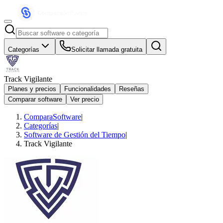
Categorías
Solicitar llamada gratuita
Track Vigilante
Planes y precios
Funcionalidades
Reseñas
Comparar software
Ver precio
ComparaSoftware
|
Categorías
|
Software de Gestión del Tiempo
|
Track Vigilante