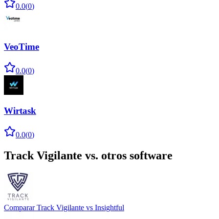
0.0
(
0
)
VeoTime
0.0
(
0
)
Wirtask
0.0
(
0
)
Track Vigilante
vs. otros software
Comparar
Track Vigilante
vs
Insightful