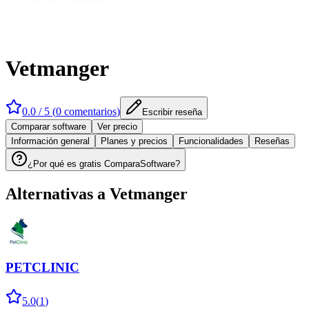
Vetmanger
0.0
/ 5 (
0
comentarios
)
Escribir reseña
Comparar software
Ver precio
Información general
Planes y precios
Funcionalidades
Reseñas
¿Por qué es gratis ComparaSoftware?
Alternativas a
Vetmanger
PETCLINIC
5.0
(
1
)