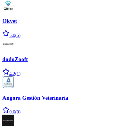
Okvet
5.0
(
5
)
dodoZooft
4.2
(
1
)
Angora Gestión Veterinaria
0.0
(
0
)