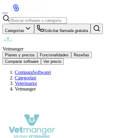
Categorías
Solicitar llamada gratuita
Vetmanger
Planes y precios
Funcionalidades
Reseñas
Comparar software
Ver precio
ComparaSoftware
|
Categorías
|
Veterinario
|
Vetmanger