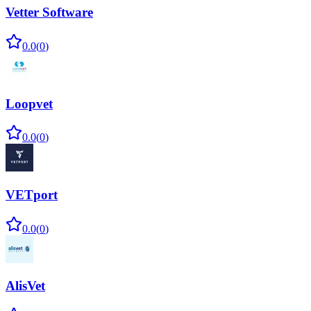
Vetter Software
0.0
(
0
)
Loopvet
0.0
(
0
)
VETport
0.0
(
0
)
AlisVet