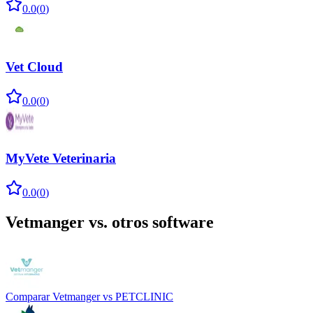
0.0
(
0
)
Vet Cloud
0.0
(
0
)
MyVete Veterinaria
0.0
(
0
)
Vetmanger
vs. otros software
Comparar
Vetmanger
vs
PETCLINIC