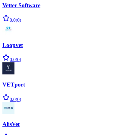
Vetter Software
0.0
(
0
)
Loopvet
0.0
(
0
)
VETport
0.0
(
0
)
AlisVet