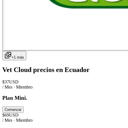
+
1
más
Vet Cloud
precios en
Ecuador
$
37
USD
/ Mes · Miembro
Plan Mini.
Comenzar
$
69
USD
/ Mes · Miembro