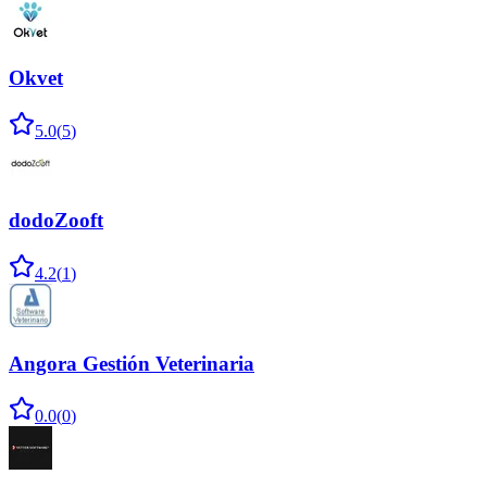
Okvet
5.0
(
5
)
dodoZooft
4.2
(
1
)
Angora Gestión Veterinaria
0.0
(
0
)