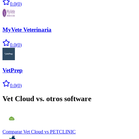
0.0
(
0
)
MyVete Veterinaria
0.0
(
0
)
VetPrep
0.0
(
0
)
Vet Cloud
vs. otros software
Comparar
Vet Cloud
vs
PETCLINIC