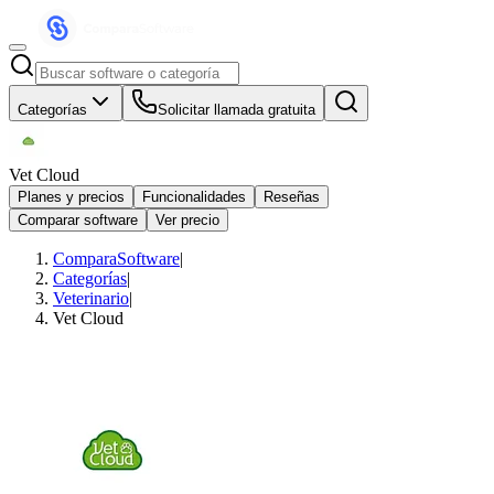
Categorías
Solicitar llamada gratuita
Vet Cloud
Planes y precios
Funcionalidades
Reseñas
Comparar software
Ver precio
ComparaSoftware
|
Categorías
|
Veterinario
|
Vet Cloud