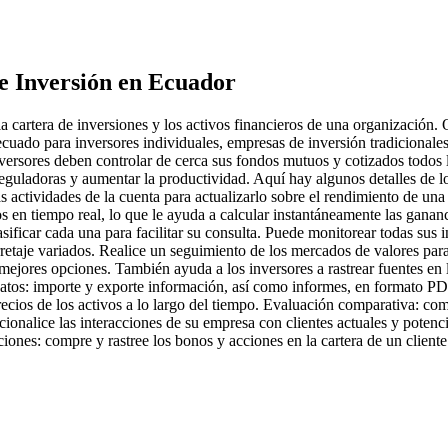
e Inversión
en Ecuador
 cartera de inversiones y los activos financieros de una organización. O
cuado para inversores individuales, empresas de inversión tradicionale
versores deben controlar de cerca sus fondos mutuos y cotizados todos l
 reguladoras y aumentar la productividad. Aquí hay algunos detalles de l
las actividades de la cuenta para actualizarlo sobre el rendimiento de u
s en tiempo real, lo que le ayuda a calcular instantáneamente las gananc
sificar cada una para facilitar su consulta. Puede monitorear todas sus i
rretaje variados. Realice un seguimiento de los mercados de valores para
mejores opciones. También ayuda a los inversores a rastrear fuentes en lín
datos: importe y exporte información, así como informes, en formato PDF
recios de los activos a lo largo del tiempo. Evaluación comparativa: com
acionalice las interacciones de su empresa con clientes actuales y potenc
ciones: compre y rastree los bonos y acciones en la cartera de un cliente