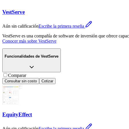
VestServe
Aún sin calificación
Escribe la primera reseña
VestServe es una compañía de software de inversión que ofrece capaci
Conocer más sobre
VestServe
Funcionalidades de
VestServe
Comparar
Consultar sin costo
Cotizar
EquityEffect
Aún sin calificación
Escribe la primera reseña