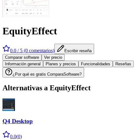
EquityEffect
0.0
/ 5 (
0
comentarios
)
Escribir reseña
Comparar software
Ver precio
Información general
Planes y precios
Funcionalidades
Reseñas
¿Por qué es gratis ComparaSoftware?
Alternativas a
EquityEffect
Q4 Desktop
0.0
(
0
)