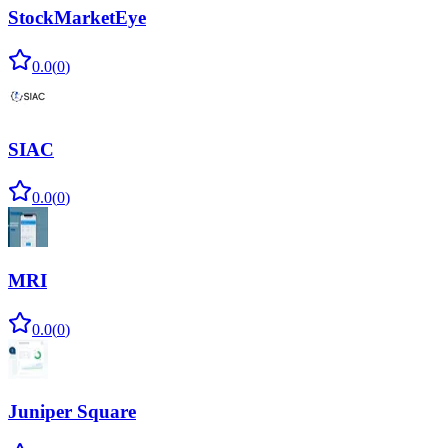
StockMarketEye
0.0
(
0
)
SIAC
0.0
(
0
)
MRI
0.0
(
0
)
Juniper Square