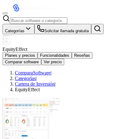
Categorías
Solicitar llamada gratuita
EquityEffect
Planes y precios
Funcionalidades
Reseñas
Comparar software
Ver precio
ComparaSoftware
|
Categorías
|
Cartera de Inversión
|
EquityEffect