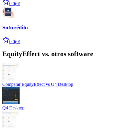
0.0
(
0
)
Softcrédito
0.0
(
0
)
EquityEffect
vs. otros software
Comparar
EquityEffect
vs
Q4 Desktop
Q4 Desktop