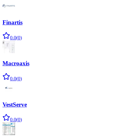
Finartis
0.0
(
0
)
Macroaxis
0.0
(
0
)
VestServe
0.0
(
0
)