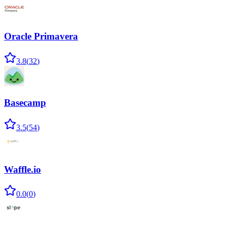
Oracle Primavera
3.8
(
32
)
Basecamp
3.5
(
54
)
Waffle.io
0.0
(
0
)