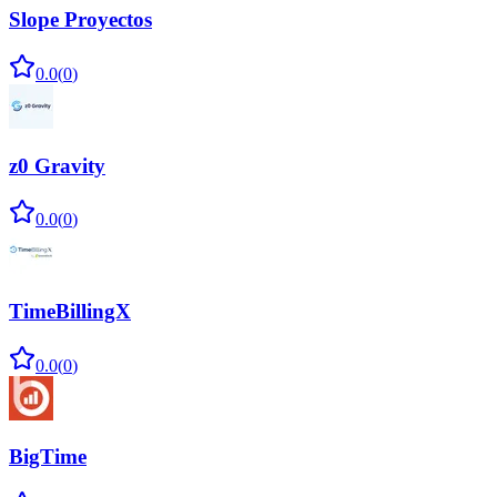
Slope Proyectos
0.0
(
0
)
z0 Gravity
0.0
(
0
)
TimeBillingX
0.0
(
0
)
BigTime