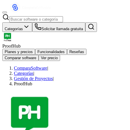
Categorías
Solicitar llamada gratuita
ProofHub
Planes y precios
Funcionalidades
Reseñas
Comparar software
Ver precio
ComparaSoftware
|
Categorías
|
Gestión de Proyectos
|
ProofHub