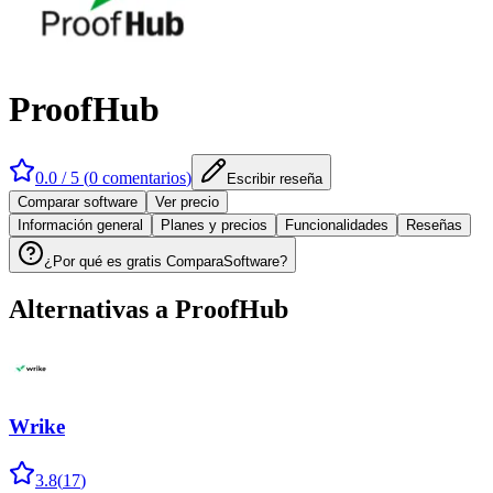
ProofHub
0.0
/ 5 (
0
comentarios
)
Escribir reseña
Comparar software
Ver precio
Información general
Planes y precios
Funcionalidades
Reseñas
¿Por qué es gratis ComparaSoftware?
Alternativas a
ProofHub
Wrike
3.8
(
17
)