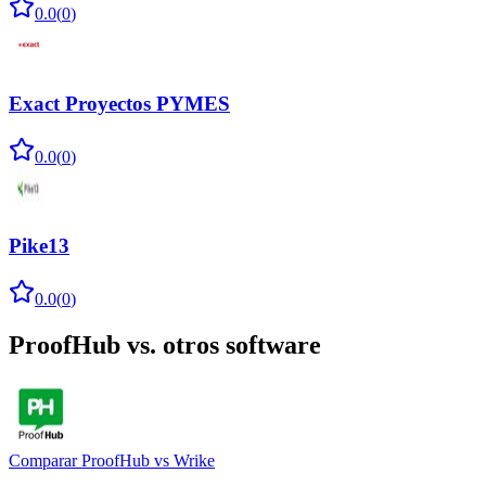
0.0
(
0
)
Exact Proyectos PYMES
0.0
(
0
)
Pike13
0.0
(
0
)
ProofHub
vs. otros software
Comparar
ProofHub
vs
Wrike