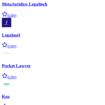
MetaJuridico Legaltech
0.0
(
0
)
Legalsurf
0.0
(
0
)
Pocket Lawyer
0.0
(
0
)
Kea