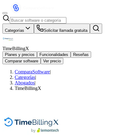
Categorías
Solicitar llamada gratuita
TimeBillingX
Planes y precios
Funcionalidades
Reseñas
Comparar software
Ver precio
ComparaSoftware
|
Categorías
|
Abogados
|
TimeBillingX