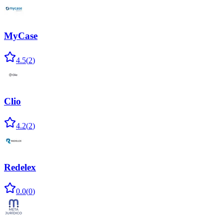
MyCase
4.5
(
2
)
Clio
4.2
(
2
)
Redelex
0.0
(
0
)