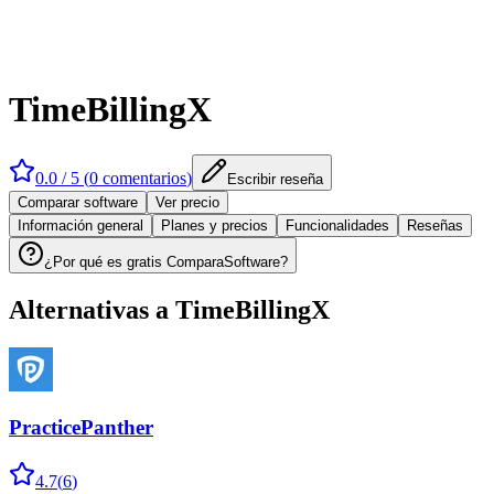
TimeBillingX
0.0
/ 5 (
0
comentarios
)
Escribir reseña
Comparar software
Ver precio
Información general
Planes y precios
Funcionalidades
Reseñas
¿Por qué es gratis ComparaSoftware?
Alternativas a
TimeBillingX
PracticePanther
4.7
(
6
)