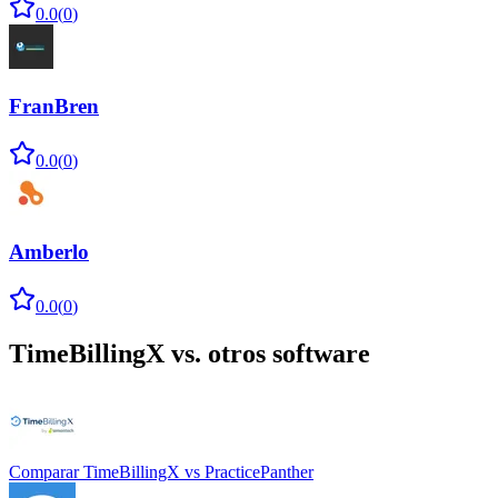
0.0
(
0
)
FranBren
0.0
(
0
)
Amberlo
0.0
(
0
)
TimeBillingX
vs. otros software
Comparar
TimeBillingX
vs
PracticePanther