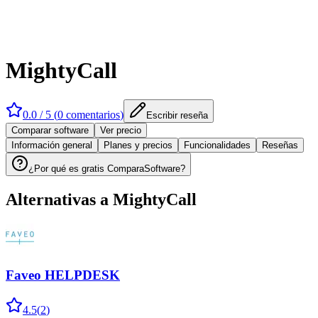
MightyCall
0.0
/ 5 (
0
comentarios
)
Escribir reseña
Comparar software
Ver precio
Información general
Planes y precios
Funcionalidades
Reseñas
¿Por qué es gratis ComparaSoftware?
Alternativas a
MightyCall
Faveo HELPDESK
4.5
(
2
)