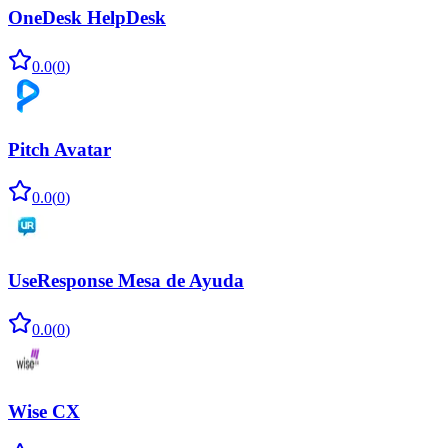
OneDesk HelpDesk
0.0
(
0
)
Pitch Avatar
0.0
(
0
)
UseResponse Mesa de Ayuda
0.0
(
0
)
Wise CX