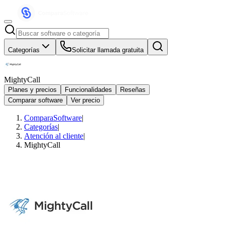
Categorías
Solicitar llamada gratuita
MightyCall
Planes y precios
Funcionalidades
Reseñas
Comparar software
Ver precio
ComparaSoftware
|
Categorías
|
Atención al cliente
|
MightyCall