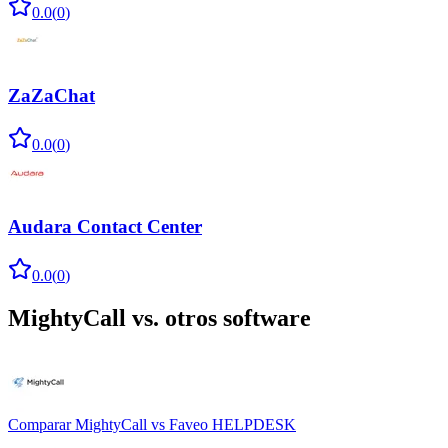
0.0
(
0
)
ZaZaChat
0.0
(
0
)
Audara Contact Center
0.0
(
0
)
MightyCall
vs. otros software
Comparar
MightyCall
vs
Faveo HELPDESK