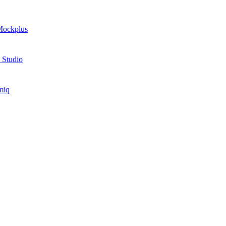
ockplus
 Studio
miq