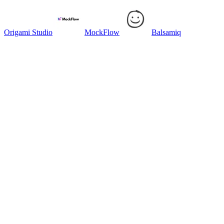
Origami Studio
MockFlow
Balsamiq