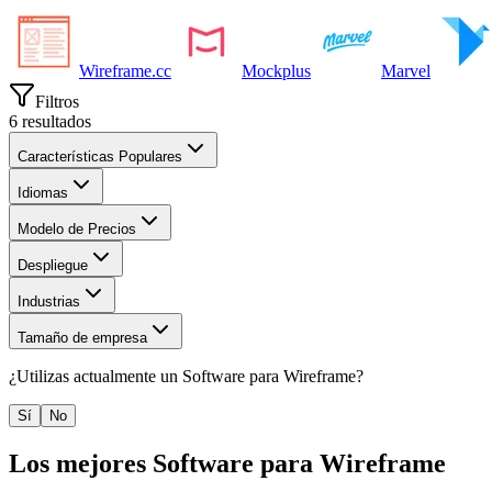
Wireframe.cc
Mockplus
Marvel
Filtros
6
resultados
Características Populares
Idiomas
Modelo de Precios
Despliegue
Industrias
Tamaño de empresa
¿Utilizas actualmente un
Software para Wireframe
?
Sí
No
Los mejores
Software para Wireframe