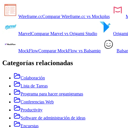
Wireframe.cc
Comparar
Wireframe.cc
vs
Mockplus
M
Marvel
Comparar
Marvel
vs
Origami Studio
Origami
MockFlow
Comparar
MockFlow
vs
Balsamiq
Balsa
Categorías relacionadas
Colaboración
Lista de Tareas
Programa para hacer organigramas
Conferencias Web
Productivity
Software de administración de ideas
Encuestas