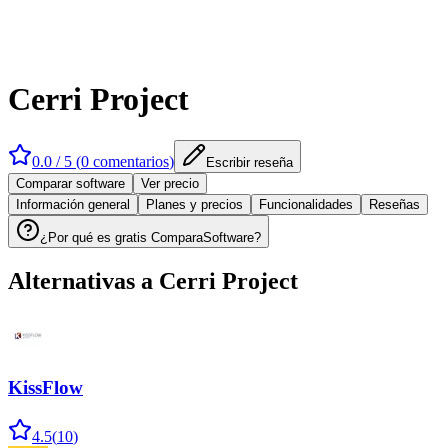
Cerri Project
0.0
/ 5 (
0
comentarios
)
Escribir reseña
Comparar software
Ver precio
Información general
Planes y precios
Funcionalidades
Reseñas
¿Por qué es gratis ComparaSoftware?
Alternativas a
Cerri Project
KissFlow
4.5
(
10
)