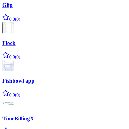
Glip
0.0
(
0
)
Flock
0.0
(
0
)
Fishbowl app
0.0
(
0
)
TimeBillingX