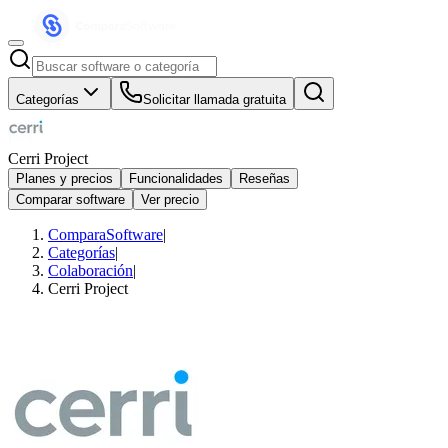
Categorías
Solicitar llamada gratuita
Cerri Project
Planes y precios
Funcionalidades
Reseñas
Comparar software
Ver precio
ComparaSoftware
|
Categorías
|
Colaboración
|
Cerri Project