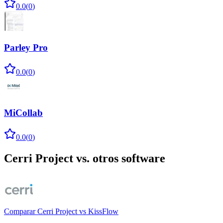
0.0
(
0
)
Parley Pro
0.0
(
0
)
MiCollab
0.0
(
0
)
Cerri Project
vs. otros software
Comparar
Cerri Project
vs
KissFlow