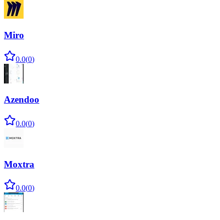
Miro
0.0
(
0
)
Azendoo
0.0
(
0
)
Moxtra
0.0
(
0
)