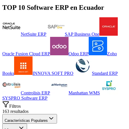
TOP 10 Software
ERP
en
Ecuador
NetSuite ERP
SAP Business One
Oracle Fusion Cloud ERP
Odoo ERP
Zoho
Books
INNOVA SOFT PRO
Standard ERP
Controlisis ERP
Manhattan WMS
SYSPRO Software ERP
Filtros
163
resultados
Características Populares