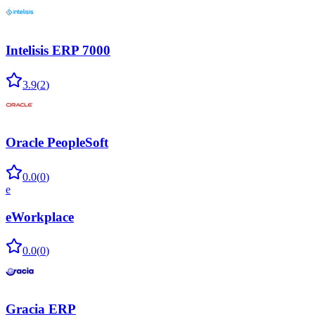
Intelisis ERP 7000
3.9
(
2
)
Oracle PeopleSoft
0.0
(
0
)
e
eWorkplace
0.0
(
0
)
Gracia ERP