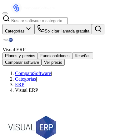
Categorías
Solicitar llamada gratuita
Visual ERP
Planes y precios
Funcionalidades
Reseñas
Comparar software
Ver precio
ComparaSoftware
|
Categorías
|
ERP
|
Visual ERP