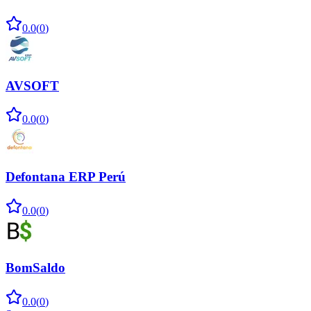
0.0
(
0
)
AVSOFT
0.0
(
0
)
Defontana ERP Perú
0.0
(
0
)
BomSaldo
0.0
(
0
)