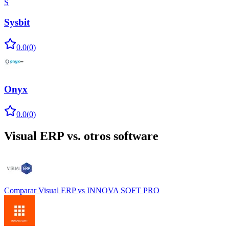
S
Sysbit
0.0
(
0
)
Onyx
0.0
(
0
)
Visual ERP
vs. otros software
Comparar
Visual ERP
vs
INNOVA SOFT PRO