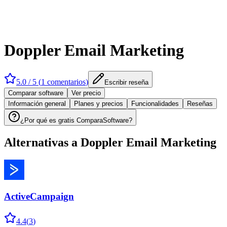
Doppler Email Marketing
5.0
/ 5 (
1
comentarios
)
Escribir reseña
Comparar software
Ver precio
Información general
Planes y precios
Funcionalidades
Reseñas
¿Por qué es gratis ComparaSoftware?
Alternativas a
Doppler Email Marketing
ActiveCampaign
4.4
(
3
)