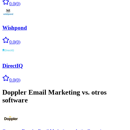
0.0
(
0
)
Wishpond
0.0
(
0
)
DirectIQ
0.0
(
0
)
Doppler Email Marketing
vs. otros
software