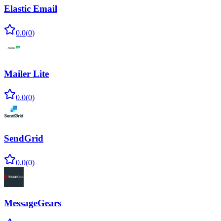
Elastic Email
0.0
(
0
)
Mailer Lite
0.0
(
0
)
SendGrid
0.0
(
0
)
MessageGears