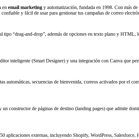
a en
email marketing
y automatización, fundada en 1998. Con más de 
nfiable y fácil de usar para gestionar tus campañas de correo electrón
al tipo “drag-and-drop”, además de opciones en texto plano y HTML, lo q
ditor inteligente (Smart Designer) y una integración con Canva que perm
stas automáticas, secuencias de bienvenida, correos activados por el co
 un constructor de páginas de destino (landing pages) que admite domin
0 aplicaciones externas, incluyendo Shopify, WordPress, Salesforce, H