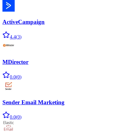
ActiveCampaign
4.4
(
3
)
MDirector
0.0
(
0
)
Sender Email Marketing
0.0
(
0
)