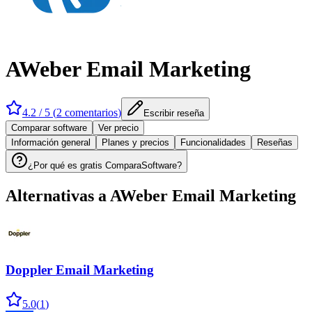
AWeber Email Marketing
4.2
/ 5 (
2
comentarios
)
Escribir reseña
Comparar software
Ver precio
Información general
Planes y precios
Funcionalidades
Reseñas
¿Por qué es gratis ComparaSoftware?
Alternativas a
AWeber Email Marketing
Doppler Email Marketing
5.0
(
1
)