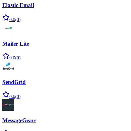
Elastic Email
0.0
(
0
)
Mailer Lite
0.0
(
0
)
SendGrid
0.0
(
0
)
MessageGears