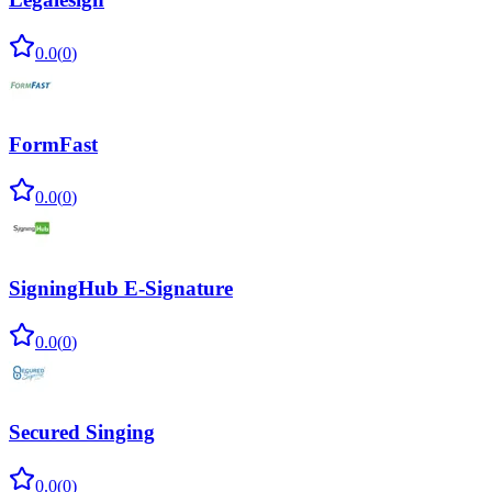
0.0
(
0
)
FormFast
0.0
(
0
)
SigningHub E-Signature
0.0
(
0
)
Secured Singing
0.0
(
0
)