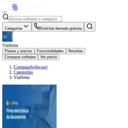
Categorías
Solicitar llamada gratuita
Viafirma
Planes y precios
Funcionalidades
Reseñas
Comparar software
Ver precio
ComparaSoftware
|
Categorías
Viafirma