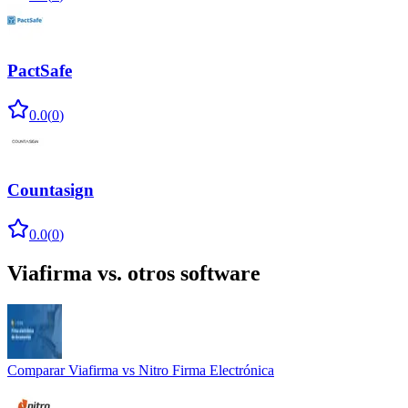
PactSafe
0.0
(
0
)
Countasign
0.0
(
0
)
Viafirma
vs. otros software
Comparar
Viafirma
vs
Nitro Firma Electrónica