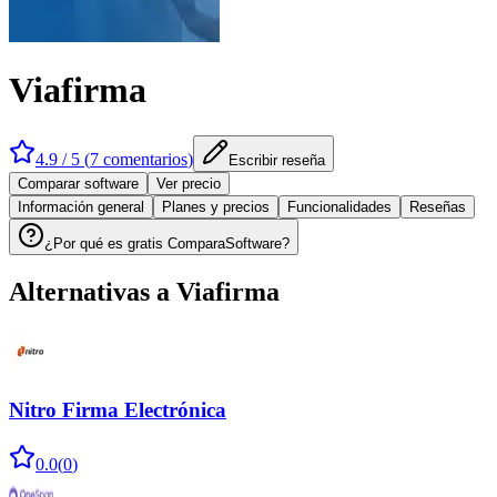
Viafirma
4.9
/ 5 (
7
comentarios
)
Escribir reseña
Comparar software
Ver precio
Información general
Planes y precios
Funcionalidades
Reseñas
¿Por qué es gratis ComparaSoftware?
Alternativas a
Viafirma
Nitro Firma Electrónica
0.0
(
0
)