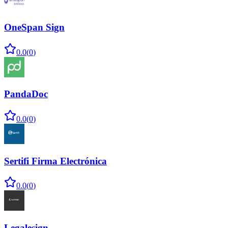
OneSpan Sign
0.0
(
0
)
PandaDoc
0.0
(
0
)
Sertifi Firma Electrónica
0.0
(
0
)
Legalesign