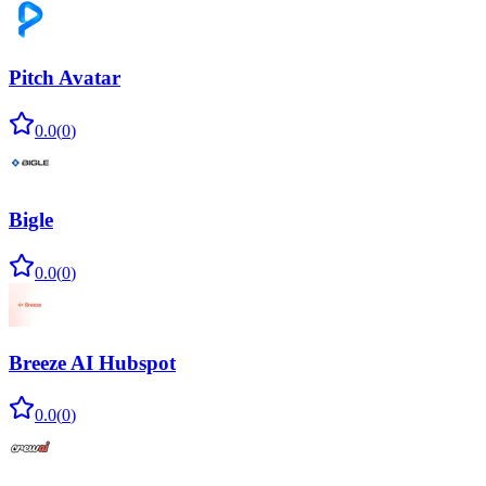
Pitch Avatar
0.0
(
0
)
Bigle
0.0
(
0
)
Breeze AI Hubspot
0.0
(
0
)