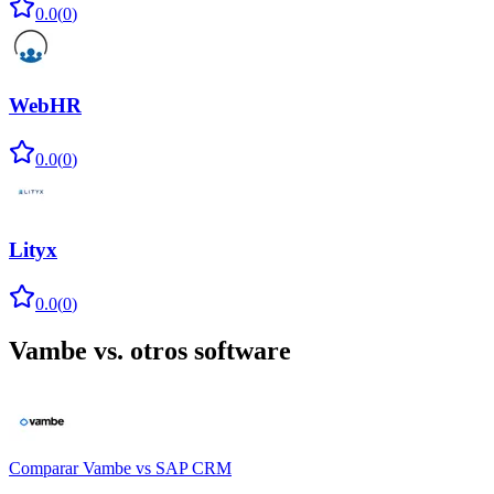
0.0
(
0
)
WebHR
0.0
(
0
)
Lityx
0.0
(
0
)
Vambe
vs. otros software
Comparar
Vambe
vs
SAP CRM