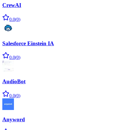
CrewAI
0.0
(
0
)
Salesforce Einstein IA
0.0
(
0
)
AudioBot
0.0
(
0
)
Anyword