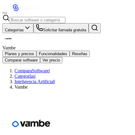
Categorías
Solicitar llamada gratuita
Vambe
Planes y precios
Funcionalidades
Reseñas
Comparar software
Ver precio
ComparaSoftware
|
Categorías
|
Inteligencia Artificial
|
Vambe