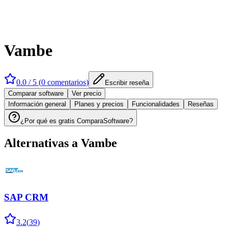
Vambe
0.0
/ 5 (
0
comentarios
)
Escribir reseña
Comparar software
Ver precio
Información general
Planes y precios
Funcionalidades
Reseñas
¿Por qué es gratis ComparaSoftware?
Alternativas a
Vambe
SAP CRM
3.2
(
39
)