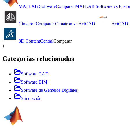
MATLAB Software
Comparar
MATLAB Software
vs
Fusio
Cimatron
Comparar
Cimatron
vs
ActCAD
ActCAD
3D ContentCentral
Comparar
+
Categorías relacionadas
Software CAD
Software BIM
Software de Gemelos Digitales
Simulación