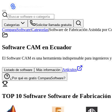
Categorías
Solicitar llamada gratuita
ComparaSoftware
|
Categorías
|
Software de Fabricación Asistida por 
Software CAM
en Ecuador
El Software CAM es una herramienta indispensable para ingenieros y di
Artículos
Listado de software
Más información
¿Por qué es gratis ComparaSoftware?
TOP 10 Software
Software de Fabricación