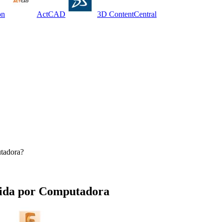
on
ActCAD
3D ContentCentral
utadora
?
stida por Computadora