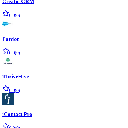
Creatio CRM
0.0
(
0
)
Pardot
0.0
(
0
)
ThriveHive
0.0
(
0
)
iContact Pro
0.0
(
0
)