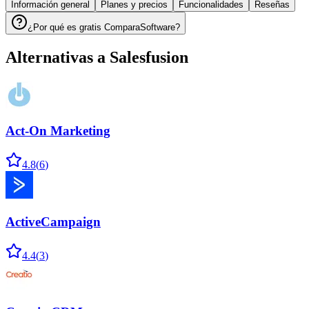
Información general
Planes y precios
Funcionalidades
Reseñas
¿Por qué es gratis ComparaSoftware?
Alternativas a
Salesfusion
Act-On Marketing
4.8
(
6
)
ActiveCampaign
4.4
(
3
)