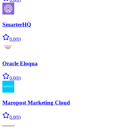
SmarterHQ
0.0
(
0
)
Oracle Eloqua
0.0
(
0
)
Maropost Marketing Cloud
0.0
(
0
)