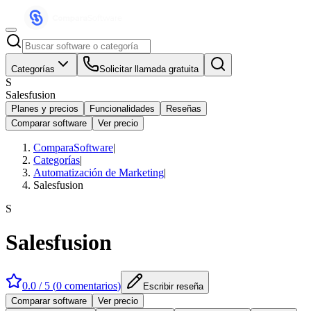
Categorías
Solicitar llamada gratuita
S
Salesfusion
Planes y precios
Funcionalidades
Reseñas
Comparar software
Ver precio
ComparaSoftware
|
Categorías
|
Automatización de Marketing
|
Salesfusion
S
Salesfusion
0.0
/ 5 (
0
comentarios
)
Escribir reseña
Comparar software
Ver precio