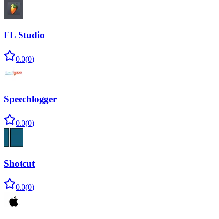
FL Studio
0.0
(
0
)
Speechlogger
0.0
(
0
)
Shotcut
0.0
(
0
)