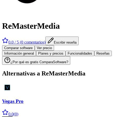
ReMasterMedia
0.0
/ 5 (
0
comentarios
)
Escribir reseña
Comparar software
Ver precio
Información general
Planes y precios
Funcionalidades
Reseñas
¿Por qué es gratis ComparaSoftware?
Alternativas a
ReMasterMedia
Vegas Pro
0.0
(
0
)