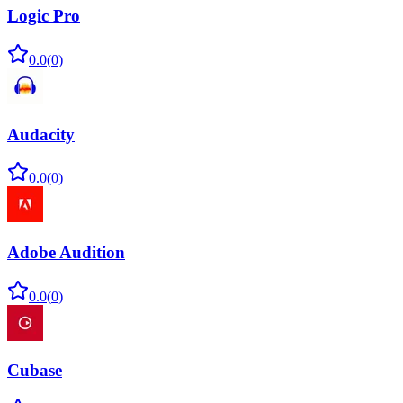
Logic Pro
0.0
(
0
)
Audacity
0.0
(
0
)
Adobe Audition
0.0
(
0
)
Cubase