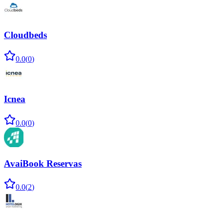
Cloudbeds
0.0
(
0
)
Icnea
0.0
(
0
)
AvaiBook Reservas
0.0
(
2
)