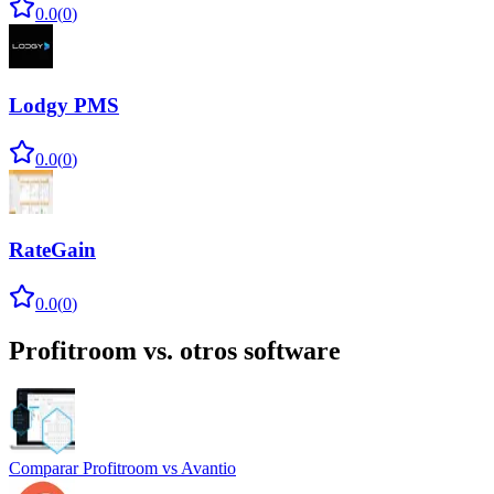
0.0
(
0
)
Lodgy PMS
0.0
(
0
)
RateGain
0.0
(
0
)
Profitroom
vs. otros software
Comparar
Profitroom
vs
Avantio