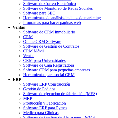
Software de Correo Electrónico
Software de Monitoreo de Redes Sociales
Software para SEO
Herramientas de análisis de datos de marketing
Programas para hacer páginas web
Ventas
Software de CRM Inmobiliario
CRM
Online CRM Software
Software de Gestión de Contratos
CRM Móvil
Ventas
CRM para Universidades
Software de Caja Registradora
Software CRM para pequeñas empresas
Herramientas para social CRM
ERP
Software ERP Construcción
Gestión de Pedidos
Software de ejecución de fabricación (MES)
MRP
Producción y Fabricación
Software ERP para Pymes
Médico para Clínicas
Software de Gestión de Almacenes - WMS