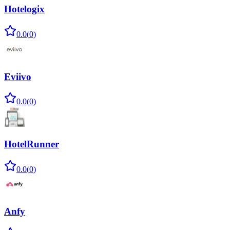
Hotelogix
0.0
(
0
)
Eviivo
0.0
(
0
)
HotelRunner
0.0
(
0
)
Anfy