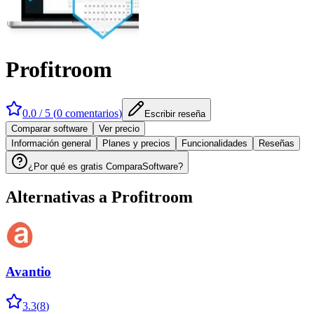
Profitroom
0.0
/ 5 (
0
comentarios
)
Escribir reseña
Comparar software
Ver precio
Información general
Planes y precios
Funcionalidades
Reseñas
¿Por qué es gratis ComparaSoftware?
Alternativas a
Profitroom
Avantio
3.3
(
8
)