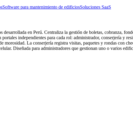
os
Software para mantenimiento de edificios
Soluciones SaaS
esarrollada en Perú. Centraliza la gestión de boletas, cobranza, fondo
 portales independientes para cada rol: administrador, conserjería y re
 morosidad. La conserjería registra visitas, paquetes y rondas con che
elular. Diseñada para administradores que gestionan uno o varios edif