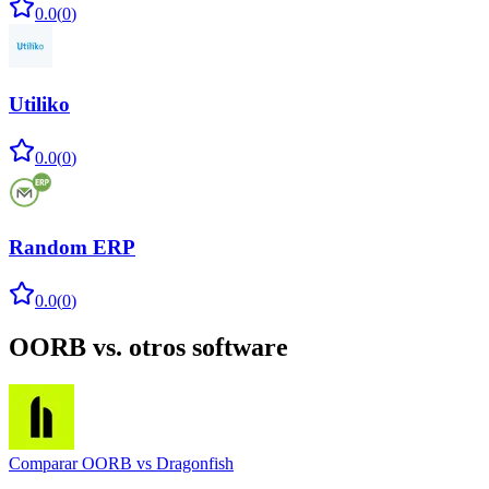
0.0
(
0
)
Utiliko
0.0
(
0
)
Random ERP
0.0
(
0
)
OORB
vs. otros software
Comparar
OORB
vs
Dragonfish