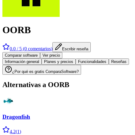
OORB
0.0
/ 5 (
0
comentarios
)
Escribir reseña
Comparar software
Ver precio
Información general
Planes y precios
Funcionalidades
Reseñas
¿Por qué es gratis ComparaSoftware?
Alternativas a
OORB
Dragonfish
4.2
(
1
)