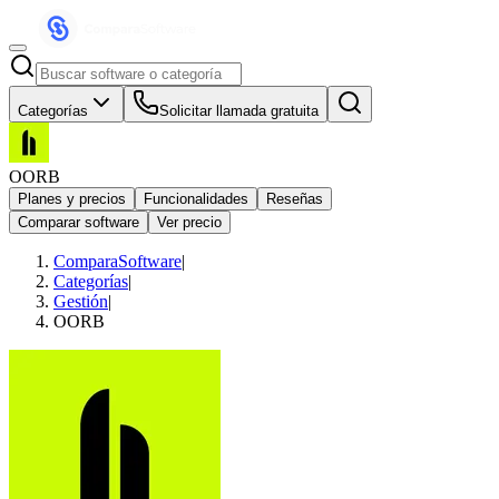
Categorías
Solicitar llamada gratuita
OORB
Planes y precios
Funcionalidades
Reseñas
Comparar software
Ver precio
ComparaSoftware
|
Categorías
|
Gestión
|
OORB