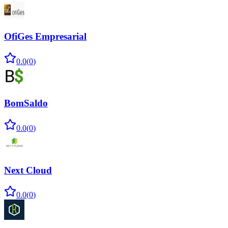
OfiGes Empresarial
0.0
(
0
)
BomSaldo
0.0
(
0
)
Next Cloud
0.0
(
0
)