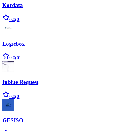
Kordata
0.0
(
0
)
Logicbox
0.0
(
0
)
Inblue Request
0.0
(
0
)
GESISO