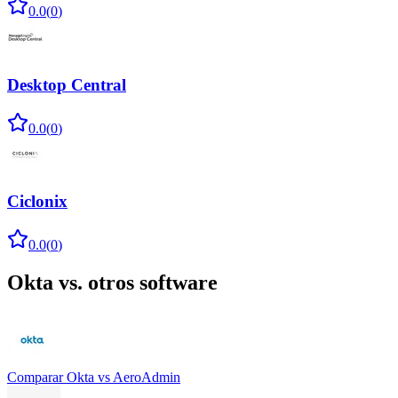
0.0
(
0
)
Desktop Central
0.0
(
0
)
Ciclonix
0.0
(
0
)
Okta
vs. otros software
Comparar
Okta
vs
AeroAdmin