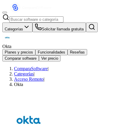
Categorías
Solicitar llamada gratuita
Okta
Planes y precios
Funcionalidades
Reseñas
Comparar software
Ver precio
ComparaSoftware
|
Categorías
|
Acceso Remoto
|
Okta