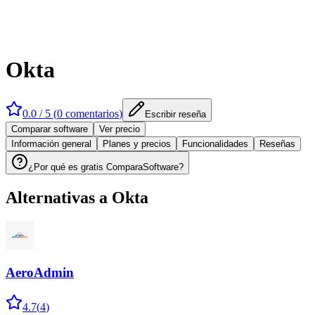
Okta
0.0
/ 5 (
0
comentarios
)
Escribir reseña
Comparar software
Ver precio
Información general
Planes y precios
Funcionalidades
Reseñas
¿Por qué es gratis ComparaSoftware?
Alternativas a
Okta
AeroAdmin
4.7
(
4
)