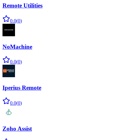
Remote Utilities
0.0
(
0
)
NoMachine
0.0
(
0
)
Iperius Remote
0.0
(
0
)
Zoho Assist