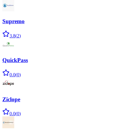
Supremo
3.8
(
2
)
QuickPass
0.0
(
0
)
Ziclope
0.0
(
0
)