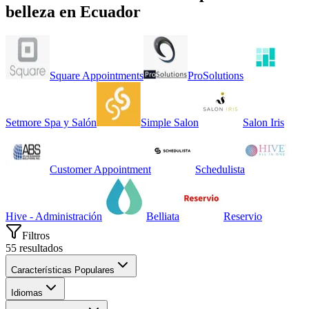
belleza
en
Ecuador
Square Appointments
ProSolutions
Setmore Spa y Salón
Simple Salon
Salon Iris
Customer Appointment
Schedulista
Hive - Administración
Belliata
Reservio
Filtros
55
resultados
Características Populares
Idiomas