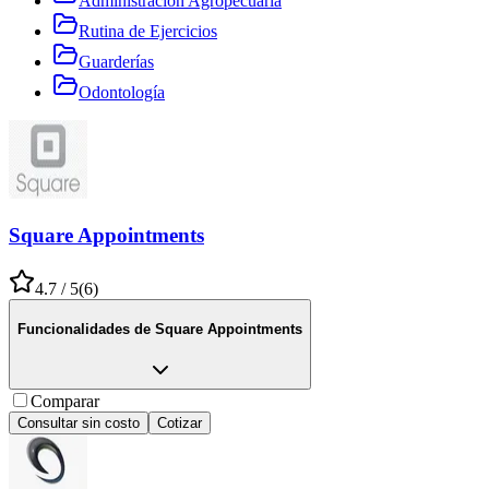
Administración Agropecuaria
Rutina de Ejercicios
Guarderías
Odontología
Square Appointments
4.7
/ 5
(
6
)
Funcionalidades de
Square Appointments
Comparar
Consultar sin costo
Cotizar