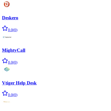
Deskero
0.0
(
0
)
MightyCall
0.0
(
0
)
Vtiger Help Desk
0.0
(
0
)