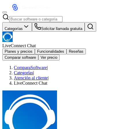
Categorías
Solicitar llamada gratuita
LiveConnect Chat
Planes y precios
Funcionalidades
Reseñas
Comparar software
Ver precio
ComparaSoftware
|
Categorías
|
Atención al cliente
|
LiveConnect Chat