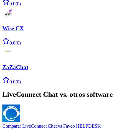
0.0
(
0
)
Wise CX
0.0
(
0
)
ZaZaChat
0.0
(
0
)
LiveConnect Chat
vs. otros software
Comparar
LiveConnect Chat
vs
Faveo HELPDESK