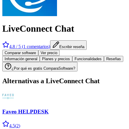
LiveConnect Chat
4.8
/ 5 (
1
comentarios
)
Escribir reseña
Comparar software
Ver precio
Información general
Planes y precios
Funcionalidades
Reseñas
¿Por qué es gratis ComparaSoftware?
Alternativas a
LiveConnect Chat
Faveo HELPDESK
4.5
(
2
)