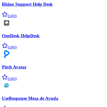
Rhino Support Help Desk
0.0
(
0
)
OneDesk HelpDesk
0.0
(
0
)
Pitch Avatar
0.0
(
0
)
UseResponse Mesa de Ayuda