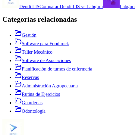
Dendi LIS
Comparar
Dendi LIS
vs
Labguru
Labgur
Categorías relacionadas
Gestión
Software para Foodtruck
Taller Mecánico
Software de Asociaciones
Planificación de turnos de enfermería
Reservas
Administración Agropecuaria
Rutina de Ejercicios
Guarderías
Odontología