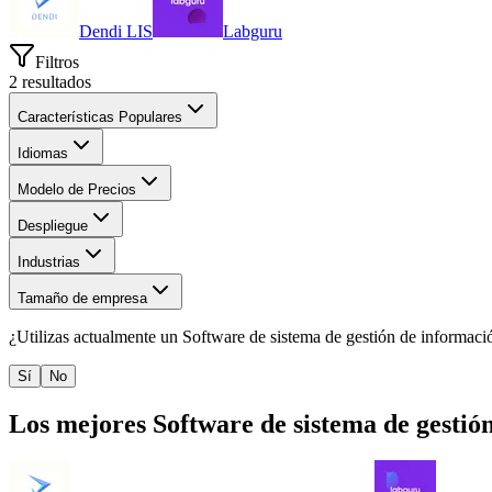
Dendi LIS
Labguru
Filtros
2
resultados
Características Populares
Idiomas
Modelo de Precios
Despliegue
Industrias
Tamaño de empresa
¿Utilizas actualmente un
Software de sistema de gestión de informaci
Sí
No
Los mejores
Software de sistema de gestió