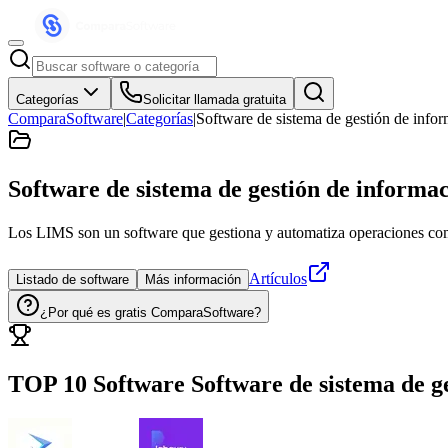
Categorías
Solicitar llamada gratuita
ComparaSoftware
|
Categorías
|
Software de sistema de gestión de info
Software de sistema de gestión de informa
Los LIMS son un software que gestiona y automatiza operaciones como 
Artículos
Listado de software
Más información
¿Por qué es gratis ComparaSoftware?
TOP 10 Software
Software de sistema de g