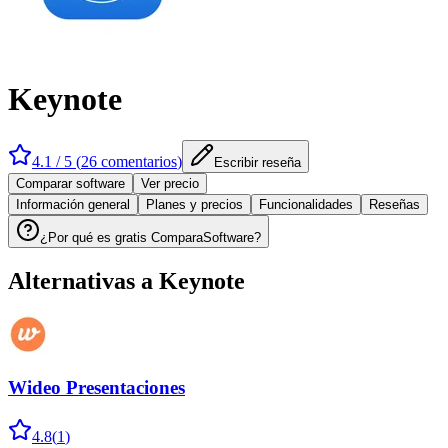
Keynote
4.1
/ 5 (
26
comentarios
)
Escribir reseña
Comparar software
Ver precio
Información general
Planes y precios
Funcionalidades
Reseñas
¿Por qué es gratis ComparaSoftware?
Alternativas a
Keynote
Wideo Presentaciones
4.8
(
1
)