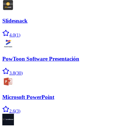
Slidesnack
4.0
(
1
)
PowToon Software Presentación
3.8
(
30
)
Microsoft PowerPoint
2.6
(
3
)