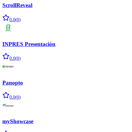
ScrollReveal
0.0
(
0
)
INPRES Presentación
0.0
(
0
)
Panopto
0.0
(
0
)
myShowcase