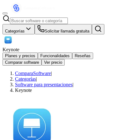
Categorías
Solicitar llamada gratuita
Keynote
Planes y precios
Funcionalidades
Reseñas
Comparar software
Ver precio
ComparaSoftware
|
Categorías
|
Software para presentaciones
|
Keynote