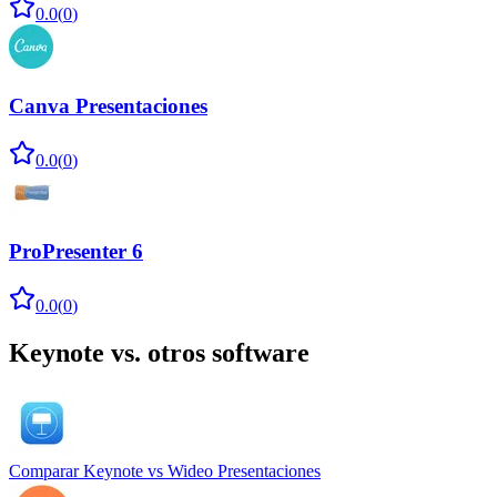
0.0
(
0
)
Canva Presentaciones
0.0
(
0
)
ProPresenter 6
0.0
(
0
)
Keynote
vs. otros software
Comparar
Keynote
vs
Wideo Presentaciones