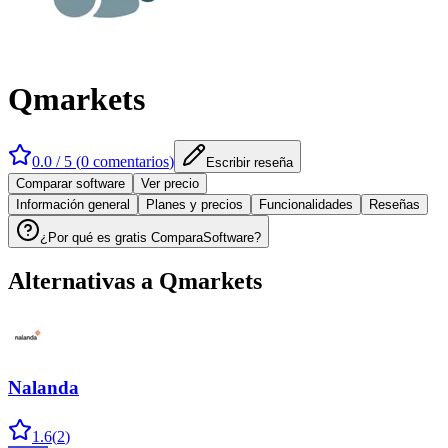
Qmarkets
0.0
/ 5 (
0
comentarios
)
Escribir reseña
Comparar software
Ver precio
Información general
Planes y precios
Funcionalidades
Reseñas
¿Por qué es gratis ComparaSoftware?
Alternativas a
Qmarkets
Nalanda
1.6
(
2
)