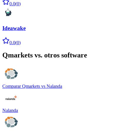
0.0
(
0
)
Ideawake
0.0
(
0
)
Qmarkets
vs. otros software
Comparar
Qmarkets
vs
Nalanda
Nalanda