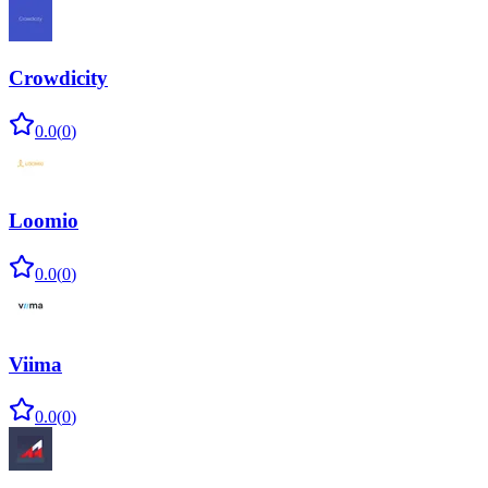
Crowdicity
0.0
(
0
)
Loomio
0.0
(
0
)
Viima
0.0
(
0
)