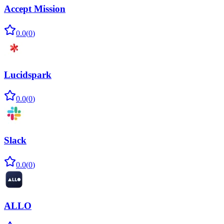
Accept Mission
0.0
(
0
)
Lucidspark
0.0
(
0
)
Slack
0.0
(
0
)
ALLO