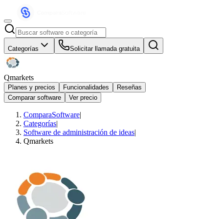
Categorías
Solicitar llamada gratuita
Qmarkets
Planes y precios
Funcionalidades
Reseñas
Comparar software
Ver precio
ComparaSoftware
|
Categorías
|
Software de administración de ideas
|
Qmarkets